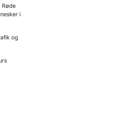
a Røde
nesker i
rafik og
urs