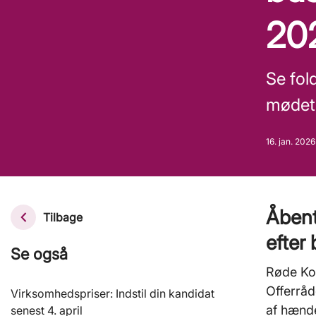
20
Se fol
mødet
16. jan. 2026
Åbent
Tilbage
efter
Se også
Røde Kor
Offerråd
Virksomhedspriser: Indstil din kandidat
af hænd
senest 4. april