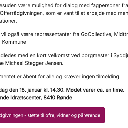
desuden være mulighed for dialog med fagpersoner fr
Offerrådgivningen, som er vant til at arbejde med men
ationer.
e vil også være repræsentanter fra GoCollective, Midtt
rs Kommune
ndledes med en kort velkomst ved borgmester i Syddj
 Michael Stegger Jensen.
entet er åbent for alle og kræver ingen tilmelding.
dag den 18. januar kl. 14.30. Mødet varer ca. en time.
ønde Idrætscenter, 8410 Rønde
dgivningen - støtte til ofre, vidner og pårørende