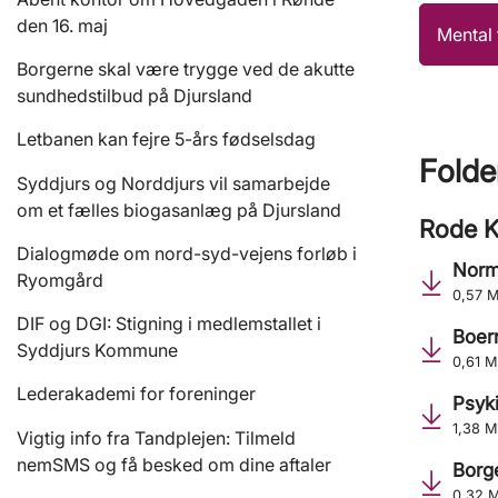
den 16. maj
Mental 
Borgerne skal være trygge ved de akutte
sundhedstilbud på Djursland
Letbanen kan fejre 5-års fødselsdag
Folde
Syddjurs og Norddjurs vil samarbejde
om et fælles biogasanlæg på Djursland
Rode K
Dialogmøde om nord-syd-vejens forløb i
Norm
Ryomgård
0,57 
DIF og DGI: Stigning i medlemstallet i
Boer
Syddjurs Kommune
0,61 
Lederakademi for foreninger
Psyki
1,38 
Vigtig info fra Tandplejen: Tilmeld
nemSMS og få besked om dine aftaler
Borg
0,32 