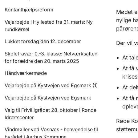
Kontanthjælpsreform
Mødet er
nylige h
Vejarbejde i Hyllested fra 31. marts: Ny
pårørend
rundkørsel
Lukket torsdag den 12. december
Der vil 
Skolefravær 0.-3. klasse: Netværksaften
At ta
for forældre den 20. marts 2025
At få 
Håndværkermøde
krises
Vejarbejde på Kystvejen ved Egsmark (1)
At del
Vejarbejde på Kystvejen ved Egsmark
At få
oplev
Valg til Frivilligrådet 28. oktober i Rønde
Idrætscenter
Røde Kor
støttemu
Vindmøller ved Vosnæs - henvendelse til
byrådet i Aarhus Kommune