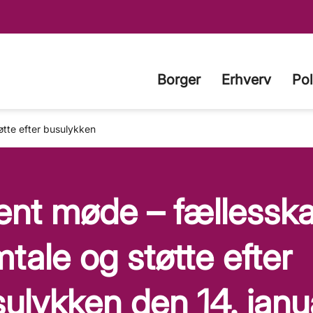
Borger
Erhverv
Pol
øtte efter busulykken
nt møde – fællesska
tale og støtte efter
ulykken den 14. janu