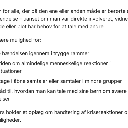
 for alle, der på den ene eller anden måde er berørte 
ændelse – uanset om man var direkte involveret, vidne
e eller blot har behov for at tale med andre.
være mulighed for:
le hændelsen igennem i trygge rammer
viden om almindelige menneskelige reaktioner i
ituationer
tage i åbne samtaler eller samtaler i mindre grupper
 råd til, hvordan man kan tale med sine børn om svære
elser
s holder et oplæg om håndtering af krisereaktioner 
ligheder.