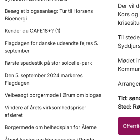
Der vil 
Besøg et biogasanlæg: Tur til Horsens
Kors og 
Bioenergi
krisesitu
Kender du CAFE18+? (1)
Til sted
Flagdagen for danske udsendte fejres 5.
Syddju
september
Mødet i
Første spadestik på stor solcelle-park
Kommune
Den 5. september 2024 markeres
Flagdagen
Arrangem
Velbesøgt borgermøde i Ørum om biogas
Tid: søn
Sted: R
Vindere af årets virksomhedspriser
afsløret
Offerrå
Borgermøde om helhedsplan for Ålerne
Åbent kontor om Hovedgaden i Rønde