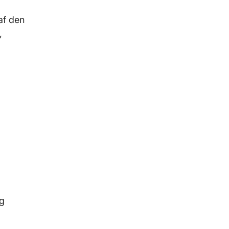
af den
,
og