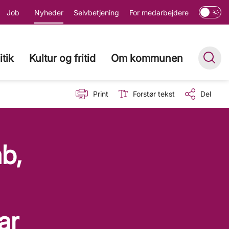
Job
Nyheder
Selvbetjening
For medarbejdere
itik
Kultur og fritid
Om kommunen
Print
Forstør tekst
Del
b,
ar