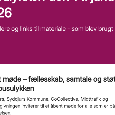
26
dere og links til materiale - som blev brugt
 møde – fællesskab, samtale og støt
 busulykken
s, Syddjurs Kommune, GoCollective, Midttrafik og
givningen inviterer til et åbent møde for alle som er p
elsen.