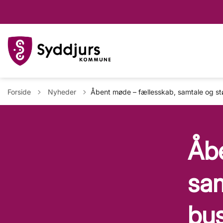
Tilbage til
Forside
Nyheder
Åbent møde – fællesskab, samtale og st
Åbe
sam
bus