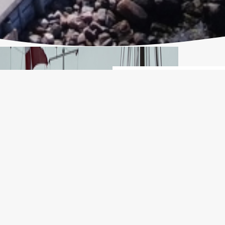
Velkommen til E
Ebeltoft Havn er e
den historiske kø
faciliteter med kla
charmerende fisker
skridt fra byens hy