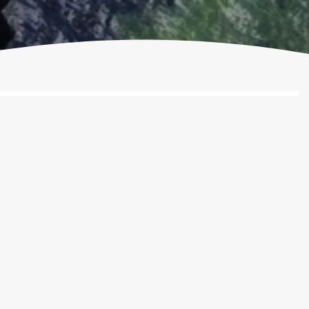
beltoft Havn
n levende og atmosfærefyldt havn midt i
bstad Ebeltoft. Her mødes moderne
ssisk havnemiljø, og du finder både den
ihavn og den aktive lystbådehavn – kun få
ggelige gader, butikker og spisesteder.