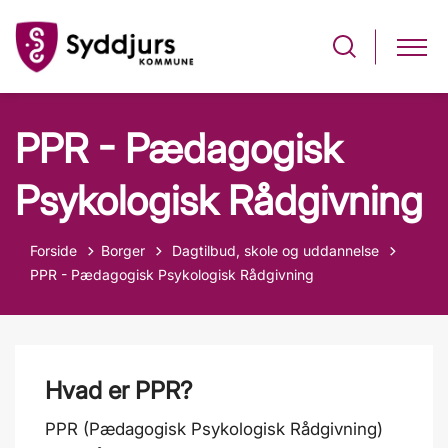
PPR - Pædagogisk
Psykologisk Rådgivning
Tilbage til
Forside
Borger
Dagtilbud, skole og uddannelse
PPR - Pædagogisk Psykologisk Rådgivning
Hvad er PPR?
PPR (Pædagogisk Psykologisk Rådgivning)