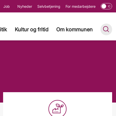
Job
Nyheder
Selvbetjening
For medarbejdere
itik
Kultur og fritid
Om kommunen