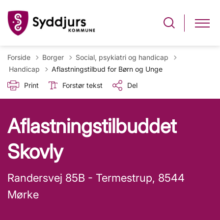
Forside
Borger
Social, psykiatri og handicap
Tilbage til
Handicap
Aflastningstilbud for Børn og Unge
Print
Forstør tekst
Del
Aflastningstilbuddet
Skovly
Randersvej 85B - Termestrup, 8544
Mørke