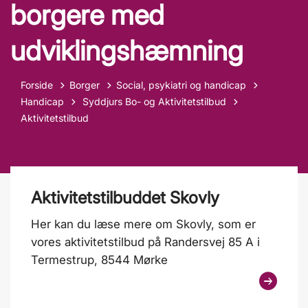
borgere med
udviklingshæmning
Forside
Borger
Social, psykiatri og handicap
Tilbage til
Handicap
Syddjurs Bo- og Aktivitetstilbud
Aktivitetstilbud
Aktivitetstilbuddet Skovly
Her kan du læse mere om Skovly, som er
vores aktivitetstilbud på Randersvej 85 A i
Termestrup, 8544 Mørke