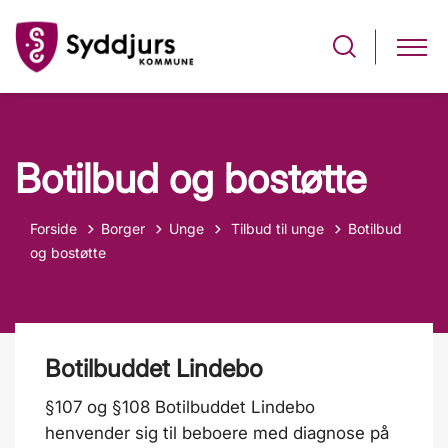
Botilbud og bostøtte
Tilbage til
Forside
Borger
Unge
Tilbud til unge
Botilbud
og bostøtte
Botilbuddet Lindebo
§107 og §108 Botilbuddet Lindebo
henvender sig til beboere med diagnose på