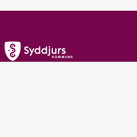
Syddjurs Kommune
Lundbergsvej 2
8400 Ebeltoft
Telefon: 87 53 50 00
CVR-nummer: 29189978