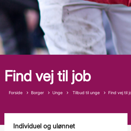
Find vej til job
Tilbage til
Forside
Borger
Unge
Tilbud til unge
Find vej til 
Individuel og ulønnet