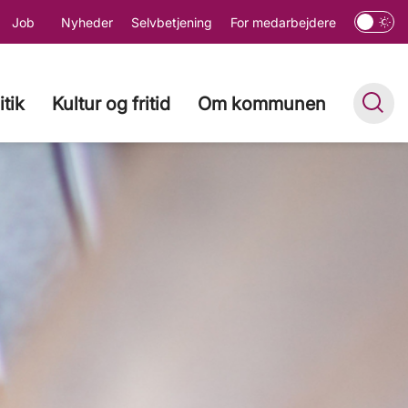
Job
Nyheder
Selvbetjening
For medarbejdere
itik
Kultur og fritid
Om kommunen