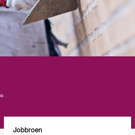
job
Jobbroen