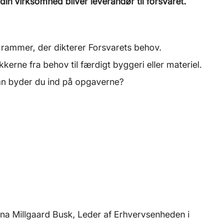
in virksomhed bliver leverandør til forsvaret.
e rammer, der dikterer Forsvarets behov.
kkerne fra behov til færdigt byggeri eller materiel.
an byder du ind på opgaverne?
na Millgaard Busk, Leder af Erhvervsenheden i