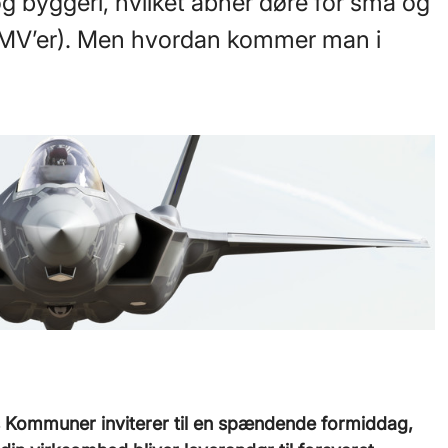
og byggeri, hvilket åbner døre for små og
MV’er). Men hvordan kommer man i
s Kommuner inviterer til en spændende formiddag,