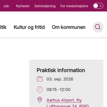
Job
Nyheder
Selvbetjening
For medarbejdere
itik
Kultur og fritid
Om kommunen
Praktisk information
03. sep. 2026
08:15 -12:00
Aarhus Airport, Ny
Lufthavnsvej 24, 8560