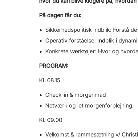
hvor du kan blive klogere på, hvordan d
På dagen får du:
Sikkerhedspolitisk indblik: Forstå d
Operativ forståelse: Indblik i dynami
Konkrete værktøjer: Hvor og hvord
PROGRAM:
Kl. 08.15
Check-in & morgenmad
Netværk og let morgenforplejning.
Kl. 09.00
Velkomst & rammesætning v/ Christi