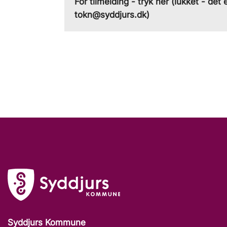
For tilmelding - tryk her (lukket - det e
tokn@syddjurs.dk)
Syddjurs Kommune