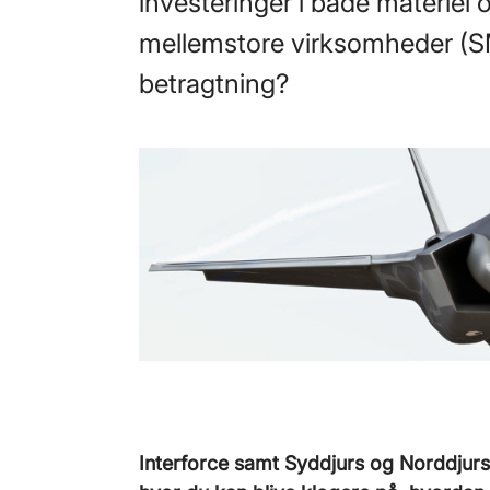
investeringer i både materiel 
mellemstore virksomheder (S
betragtning?
Interforce samt Syddjurs og Norddjur