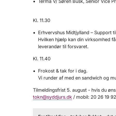
Terma V/ Søren Busk, Senior Vice P
Kl. 11.30
Erhvervshus Midtjylland – Support ti
Hvilken hjælp kan din virksomhed få t
leverandør til forsvaret.
Kl. 11.40
Frokost & tak for i dag.
Vi runder af med en sandwich og mul
Tilmeldingsfrist 5. august - hvis du øn
tokn@syddjurs.dk
/ mobil: 20 26 19 9