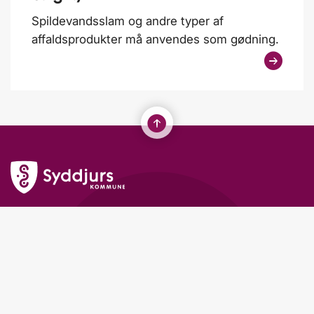
Spildevandsslam og andre typer af
affaldsprodukter må anvendes som gødning.
Syddjurs Kommune
Lundbergsvej 2
8400 Ebeltoft
Telefon: 87 53 50 00