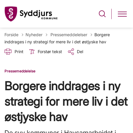
Tilbage til
Forside
Nyheder
Pressemeddelelser
Borgere
inddrages i ny strategi for mere liv i det østjyske hav
Print
Forstør tekst
Del
Pressemeddelelse
Borgere inddrages i ny
strategi for mere liv i det
østjyske hav
De syv kommuner i Havsamarbejdet i