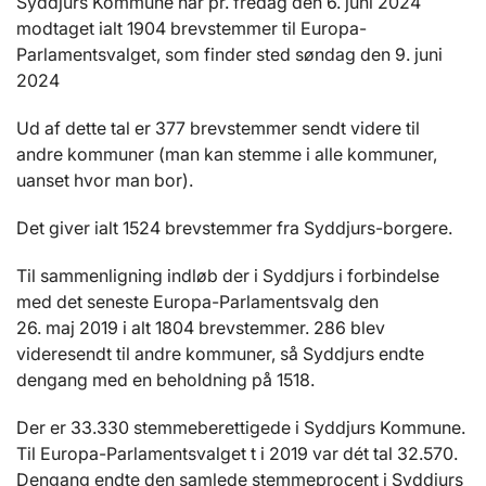
Syddjurs Kommune har pr. fredag den 6. juni 2024
modtaget ialt 1904 brevstemmer til Europa-
Parlamentsvalget, som finder sted søndag den 9. juni
2024
Ud af dette tal er 377
brevstemmer sendt videre til
andre kommuner (man kan stemme i alle kommuner,
uanset hvor man bor).
Det giver ialt 1524 brevstemmer fra Syddjurs-borgere.
Til sammenligning indløb der i Syddjurs i forbindelse
med det seneste Europa-Parlamentsvalg den
26. maj 2019 i alt 1804 brevstemmer. 286 blev
videresendt til andre kommuner, så Syddjurs endte
dengang med en beholdning på 1518.
Der er 33.330 stemmeberettigede i Syddjurs Kommune.
Til Europa-Parlamentsvalget t i 2019 var dét tal 32.570.
Dengang endte den samlede stemmeprocent i Syddjurs