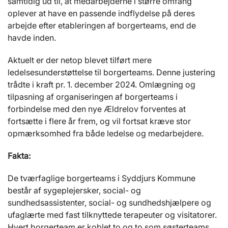
samtidig ud til, at medarbejderne i større omfang
oplever at have en passende indflydelse på deres
arbejde efter etableringen af borgerteams, end de
havde inden.
Aktuelt er der netop blevet tilført mere
ledelsesunderstøttelse til borgerteams. Denne justering
trådte i kraft pr. 1. december 2024. Omlægning og
tilpasning af organiseringen af borgerteams i
forbindelse med den nye Ældrelov forventes at
fortsætte i flere år frem, og vil fortsat kræve stor
opmærksomhed fra både ledelse og medarbejdere.
Fakta:
De tværfaglige borgerteams i Syddjurs Kommune
består af sygeplejersker, social- og
sundhedsassistenter, social- og sundhedshjælpere og
ufaglærte med fast tilknyttede terapeuter og visitatorer.
Hvert borgerteam er koblet to og to som søsterteams