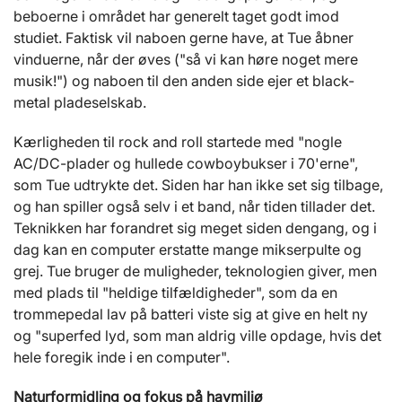
beboerne i området har generelt taget godt imod
studiet. Faktisk vil naboen gerne have, at Tue åbner
vinduerne, når der øves ("så vi kan høre noget mere
musik!") og naboen til den anden side ejer et black-
metal pladeselskab.
Kærligheden til rock and roll startede med "nogle
AC/DC-plader og hullede cowboybukser i 70'erne",
som Tue udtrykte det. Siden har han ikke set sig tilbage,
og han spiller også selv i et band, når tiden tillader det.
Teknikken har forandret sig meget siden dengang, og i
dag kan en computer erstatte mange mikserpulte og
grej. Tue bruger de muligheder, teknologien giver, men
med plads til "heldige tilfældigheder", som da en
trommepedal lav på batteri viste sig at give en helt ny
og "superfed lyd, som man aldrig ville opdage, hvis det
hele foregik inde i en computer".
Naturformidling og fokus på havmiljø