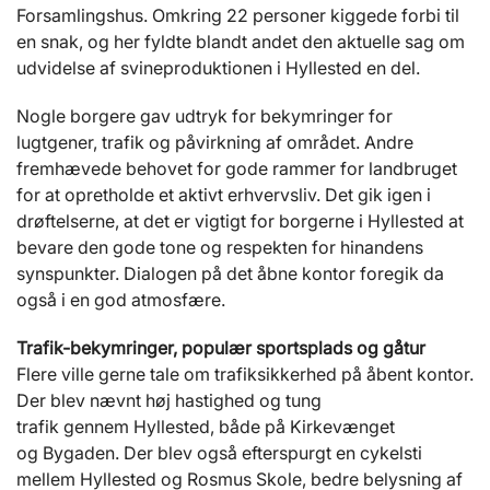
Forsamlingshus. Omkring 22 personer kiggede forbi til
en snak, og her fyldte blandt andet den aktuelle sag om
udvidelse af svineproduktionen i Hyllested en del.
Nogle borgere gav udtryk for bekymringer for
lugtgener, trafik og påvirkning af området. Andre
fremhævede behovet for gode rammer for landbruget
for at opretholde et aktivt erhvervsliv. Det gik igen i
drøftelserne, at det er vigtigt for borgerne i Hyllested at
bevare den gode tone og respekten for hinandens
synspunkter. Dialogen på det åbne kontor foregik da
også i en god atmosfære.
Trafik-bekymringer, populær sportsplads og gåtur
Flere ville gerne tale om trafiksikkerhed på åbent kontor.
Der blev nævnt høj hastighed og tung
trafik gennem Hyllested, både på Kirkevænget
og Bygaden. Der blev også efterspurgt en cykelsti
mellem Hyllested og Rosmus Skole, bedre belysning af