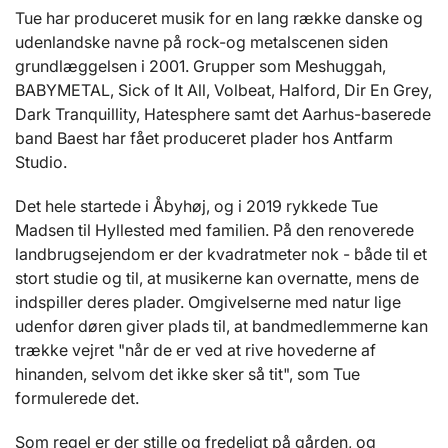
Tue har produceret musik for en lang række danske og
udenlandske navne på rock-og metalscenen siden
grundlæggelsen i 2001. Grupper som Meshuggah,
BABYMETAL, Sick of It All, Volbeat, Halford, Dir En Grey,
Dark Tranquillity, Hatesphere samt det Aarhus-baserede
band Baest har fået produceret plader hos Antfarm
Studio.
Det hele startede i Åbyhøj, og i 2019 rykkede Tue
Madsen til Hyllested med familien. På den renoverede
landbrugsejendom er der kvadratmeter nok - både til et
stort studie og til, at musikerne kan overnatte, mens de
indspiller deres plader. Omgivelserne med natur lige
udenfor døren giver plads til, at bandmedlemmerne kan
trække vejret "når de er ved at rive hovederne af
hinanden, selvom det ikke sker så tit", som Tue
formulerede det.
Som regel er der stille og fredeligt på gården, og