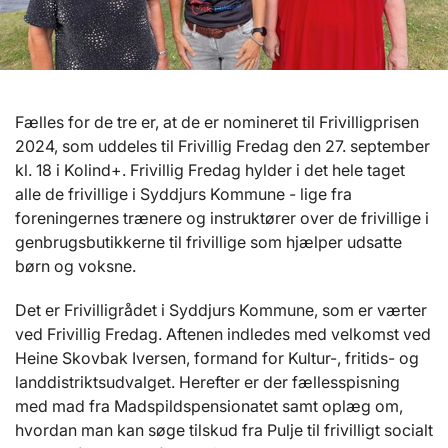
Fælles for de tre er, at de er nomineret til Frivilligprisen
2024, som uddeles til Frivillig Fredag den 27. september
kl. 18 i Kolind+. Frivillig Fredag hylder i det hele taget
alle de frivillige i Syddjurs Kommune - lige fra
foreningernes trænere og instruktører over de frivillige i
genbrugsbutikkerne til frivillige som hjælper udsatte
børn og voksne.
Det er Frivilligrådet i Syddjurs Kommune, som er værter
ved Frivillig Fredag. Aftenen indledes med velkomst ved
Heine Skovbak Iversen, formand for Kultur-, fritids- og
landdistriktsudvalget. Herefter er der fællesspisning
med mad fra Madspildspensionatet samt oplæg om,
hvordan man kan søge tilskud fra Pulje til frivilligt socialt