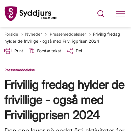
Tilbage til
Forside
Nyheder
Pressemeddelelser
Frivillig fredag
hylder de frivillige - også med Frivilligprisen 2024
Print
Forstør tekst
Del
Pressemeddelelse
Frivillig fredag hylder de
frivillige - også med
Frivilligprisen 2024
Den ene laver på andet årti aktiviteter for