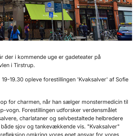
når der i kommende uge er gadeteater på
en i Tirstrup.
19-19.30 opleve forestillingen 'Kvaksalver' af Sofie
 op for charmen, når han sælger monstermedicin til
up-vogn. Forestillingen udforsker verdensmålet
alvere, charlataner og selvbestaltede helbredere
på både sjov og tankevækkende vis. "Kvaksalver"
refleksion omkring vores eget ansvar for vores