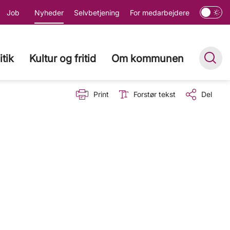
Job
Nyheder
Selvbetjening
For medarbejdere
itik
Kultur og fritid
Om kommunen
Print
Forstør tekst
Del