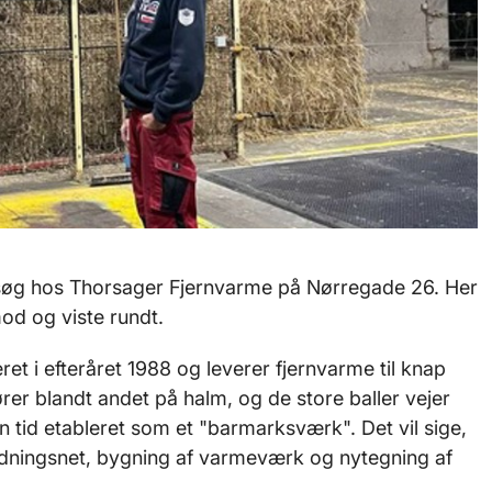
g hos Thorsager Fjernvarme på Nørregade 26. Her
mod og viste rundt.
t i efteråret 1988 og leverer fjernvarme til knap
er blandt andet på halm, og de store baller vejer
n tid etableret som et "barmarksværk". Det vil sige,
ledningsnet, bygning af varmeværk og nytegning af