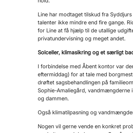
hold.
Line har modtaget tilskud fra Syddjur
talenter ikke mindre end fire gange. R
for Line at få hjælp til de utallige udgif
privatundervisning og meget andet.
Solceller, klimasikring og et særligt b
I forbindelse med Åbent kontor var der
eftermiddag) for at tale med borgmest
drøftet sagsbehandlingen på familieom
Sophie-Amaliegård, vandmængderne i T
og dammen.
Også klimatilpasning og vandmængder 
Nogen vil gerne vende en konkret prob