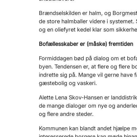
Brændselskilden er halm, og Borgmest
de store halmballer videre i systemet.
og en oliefyret kedel klar som sikkerh
Bofællesskaber er (måske) fremtiden
Formiddagen bød på dialog om et bof
byen. Tendensen er, at flere og flere 
indrette sig på. Mange vil gerne have
gæstebolig og vaskeri.
Alette Lena Skov-Hansen er landdistri
de mange dialoger om nye og anderled
og flere andre steder.
Kommunen kan blandt andet hjælpe me
interesserede borgere kan møde hina