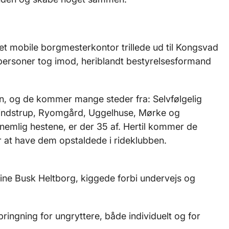
. Det mobile borgmesterkontor trillede ud til Kongsvad
personer tog imod, heriblandt bestyrelsesformand
en, og de kommer mange steder fra: Selvfølgelig
Pindstrup, Ryomgård, Uggelhuse, Mørke og
nemlig hestene, er der 35 af. Hertil kommer de
for at have dem opstaldede i rideklubben.
 Line Busk Heltborg, kiggede forbi undervejs og
ringning for ungryttere, både individuelt og for