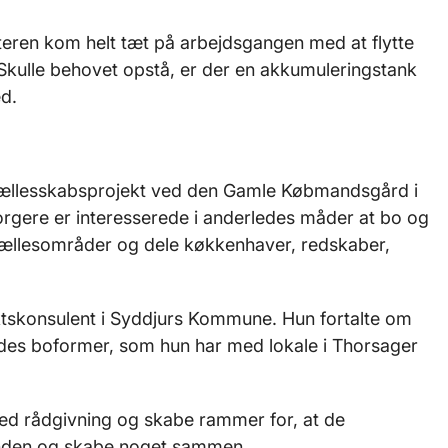
eren kom helt tæt på arbejdsgangen med at flytte
 Skulle behovet opstå, er der en akkumuleringstank
ed.
ællesskabsprojekt ved den Gamle Købmandsgård i
borgere er interesserede i anderledes måder at bo og
 fællesområder og dele køkkenhaver, redskaber,
ktskonsulent i Syddjurs Kommune. Hun fortalte om
es boformer, som hun har med lokale i Thorsager
d rådgivning og skabe rammer for, at de
nden og skabe noget sammen.