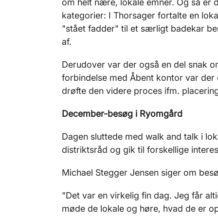
om helt nære, lokale emner. Og så er d
kategorier: I Thorsager fortalte en loka
"stået fadder" til et særligt badekar b
af.
Derudover var der også en del snak om
forbindelse med Åbent kontor var der o
drøfte den videre proces ifm. placering
December-besøg i Ryomgård
Dagen sluttede med walk and talk i lok
distriktsråd og gik til forskellige inte
Michael Stegger Jensen siger om besø
"Det var en virkelig fin dag. Jeg får alt
møde de lokale og høre, hvad de er opt