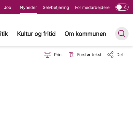
Job
Nyheder
Selvbetjening
For medarbejdere
itik
Kultur og fritid
Om kommunen
Print
Forstør tekst
Del