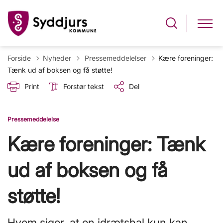
Tilbage til
Forside
Nyheder
Pressemeddelelser
Kære foreninger:
Tænk ud af boksen og få støtte!
Print
Forstør tekst
Del
Pressemeddelelse
Kære foreninger: Tænk
ud af boksen og få
støtte!
Hvem siger, at en idrætshal kun kan