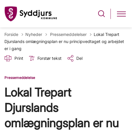
Tilbage til
Forside
Nyheder
Pressemeddelelser
Lokal Trepart
Djurslands omlægningsplan er nu principvedtaget og arbejdet
er i gang
Print
Forstør tekst
Del
Pressemeddelelse
Lokal Trepart
Djurslands
omlægningsplan er nu