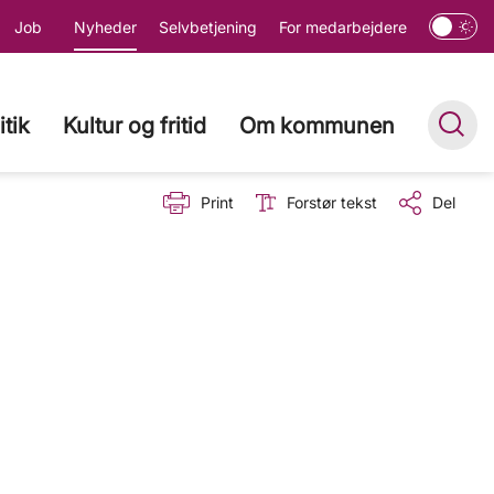
Job
Nyheder
Selvbetjening
For medarbejdere
itik
Kultur og fritid
Om kommunen
Print
Forstør tekst
Del