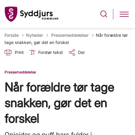
Tilbage til
Forside
Nyheder
Pressemeddelelser
Når forældre tør
tage snakken, gør det en forskel
Print
Forstør tekst
Del
Pressemeddelelse
Når forældre tør tage
snakken, gør det en
forskel
Opioider og puff bars fylder i