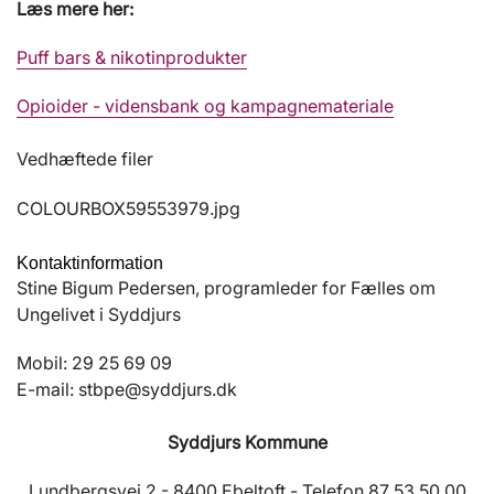
Læs mere her:
Puff bars & nikotinprodukter
Opioider - vidensbank og kampagnemateriale
Vedhæftede filer
COLOURBOX59553979.jpg
Kontaktinformation
Stine Bigum Pedersen, programleder for Fælles om
Ungelivet i Syddjurs
Mobil: 29 25 69 09
E-mail: stbpe@syddjurs.dk
Syddjurs Kommune
Lundbergsvej 2 - 8400 Ebeltoft - Telefon 87 53 50 00