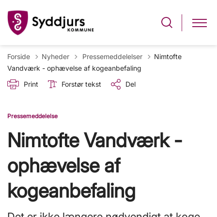
Tilbage til
Forside
Nyheder
Pressemeddelelser
Nimtofte
Vandværk - ophævelse af kogeanbefaling
Print
Forstør tekst
Del
Pressemeddelelse
Nimtofte Vandværk -
ophævelse af
kogeanbefaling
Det er ikke længere nødvendigt at koge