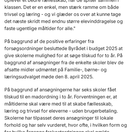
oplever et bedre fællesskab, når de spiser sammen i
klassen. Det er en enkel, men stærk ramme om både
trivsel og læring - og vi glæder os over at kunne tage
det næste skridt med endnu større elevinddragelse og
faste ugentlige måltider for alle."
På baggrund af de positive erfaringer fra
forsøgsordninger besluttede Byrådet i budget 2025 at
give skolerne mulighed for at søge tilskud for to år. På
baggrund af ansøgninger fra de enkelte skoler blev de
afsatte midler udmøntet på Familie-, børne- og
læringsudvalget møde den 8. april 2025.
På baggrund af ansøgningerne har seks skoler fået
tilskud til en madordning i to år. Forventningen er, at
måltiderne skal være med til at skabe fællesskab,
læring og trivsel for eleverne - uden brugerbetaling.
Skolerne har tilpasset deres ansøgninger til lokale
forhold og har selv vurderet, hvor ofte, i hvilken form og