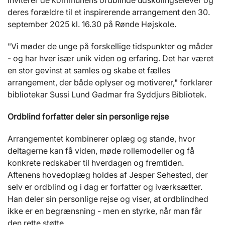
inviterer de kommunens ordblinde udskolingselever og
deres forældre til et inspirerende arrangement den 30.
september 2025 kl. 16.30 på Rønde Højskole.
"Vi møder de unge på forskellige tidspunkter og måder
- og har hver især unik viden og erfaring. Det har været
en stor gevinst at samles og skabe et fælles
arrangement, der både oplyser og motiverer," forklarer
bibliotekar Sussi Lund Gadmar fra Syddjurs Bibliotek.
Ordblind forfatter deler sin personlige rejse
Arrangementet kombinerer oplæg og stande, hvor
deltagerne kan få viden, møde rollemodeller og få
konkrete redskaber til hverdagen og fremtiden.
Aftenens hovedoplæg holdes af Jesper Sehested, der
selv er ordblind og i dag er forfatter og iværksætter.
Han deler sin personlige rejse og viser, at ordblindhed
ikke er en begrænsning - men en styrke, når man får
den rette støtte.