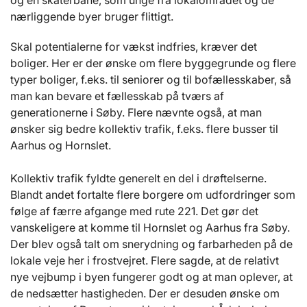
og en skaterbane, som unge fra lokalområdet og de
nærliggende byer bruger flittigt.
Skal potentialerne for vækst indfries, kræver det
boliger. Her er der ønske om flere byggegrunde og flere
typer boliger, f.eks. til seniorer og til bofællesskaber, så
man kan bevare et fællesskab på tværs af
generationerne i Søby. Flere nævnte også, at man
ønsker sig bedre kollektiv trafik, f.eks. flere busser til
Aarhus og Hornslet.
Kollektiv trafik fyldte generelt en del i drøftelserne.
Blandt andet fortalte flere borgere om udfordringer som
følge af færre afgange med rute 221. Det gør det
vanskeligere at komme til Hornslet og Aarhus fra Søby.
Der blev også talt om snerydning og farbarheden på de
lokale veje her i frostvejret. Flere sagde, at de relativt
nye vejbump i byen fungerer godt og at man oplever, at
de nedsætter hastigheden. Der er desuden ønske om