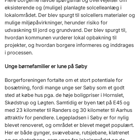
Flere borgerne havde spørgsmål og overvejelser om
eksisterende og (mulige) planlagte solcelleanlæg i
lokalområdet. Der blev spurgt til solcellers materialer og
mulige miljøpåvirkninger, herunder risiko for
udvaskning til jord og grundvand. Der blev spurgt til,
hvordan kommunen vurderer lokal opbakning til
projekter, og hvordan borgere informeres og inddrages
i processen.
Unge børnefamilier er lune på Søby
Borgerforeningen fortalte om et stort potentiale for
bosætning, fordi mange unge ser Søby som et godt
sted at købe hus pga. de høje boligpriser i Hornslet,
Skødstrup og Løgten. Samtidig er byen tæt på E45 og
med 23 kilometer til Randers og 30 kilometer til Aarhus
attraktiv for pendlere. Legepladsen i Søby er for nylig
blevet renoveret, og området er blevet meget populært.
Her er både gynger, svævebane, rutsjebane, klatrenet