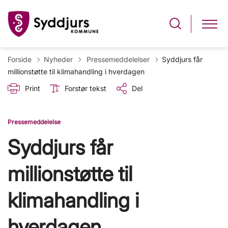
Tilbage til
Forside
Nyheder
Pressemeddelelser
Syddjurs får
millionstøtte til klimahandling i hverdagen
Print
Forstør tekst
Del
Pressemeddelelse
Syddjurs får
millionstøtte til
klimahandling i
hverdagen