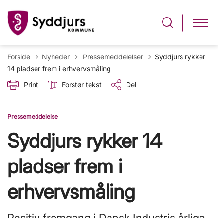
Tilbage til
Forside
Nyheder
Pressemeddelelser
Syddjurs rykker
14 pladser frem i erhvervsmåling
Print
Forstør tekst
Del
Pressemeddelelse
Syddjurs rykker 14
pladser frem i
erhvervsmåling
Positiv fremgang i Dansk Industris årlige