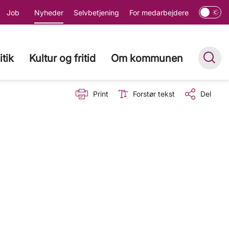
Job
Nyheder
Selvbetjening
For medarbejdere
itik
Kultur og fritid
Om kommunen
Print
Forstør tekst
Del