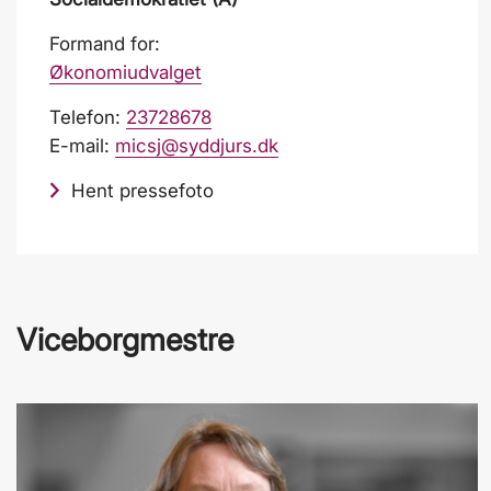
Formand for:
Økonomiudvalget
Telefon:
23728678
E-mail:
micsj@syddjurs.dk
Hent pressefoto
Viceborgmestre