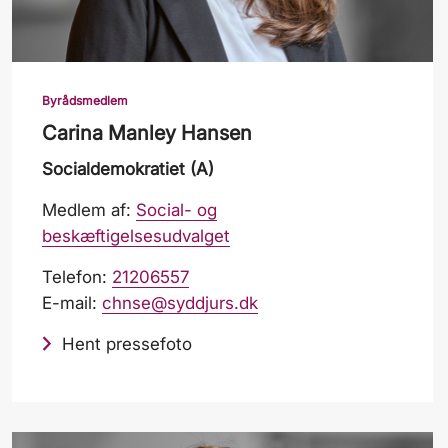
Byrådsmedlem
Carina Manley Hansen
Socialdemokratiet (A)
Medlem af:
Social- og
beskæftigelsesudvalget
Telefon:
21206557
E-mail:
chnse@syddjurs.dk
Hent pressefoto