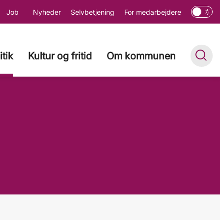
Job
Nyheder
Selvbetjening
For medarbejdere
itik
Kultur og fritid
Om kommunen