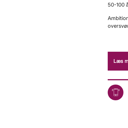
50-100 a
Ambition
oversvøm
Læs me