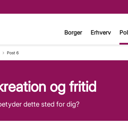
Borger
Erhverv
Pol
Post 6
reation og fritid
etyder dette sted for dig?