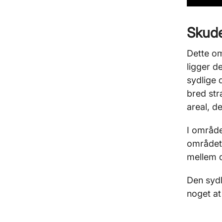
Skude
Dette o
ligger d
sydlige 
bred str
areal, de
I områd
området
mellem d
Den sydl
noget at