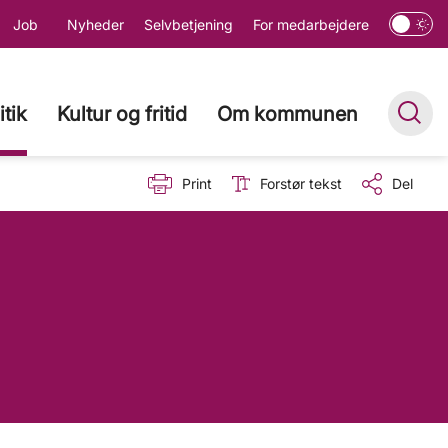
Job
Nyheder
Selvbetjening
For medarbejdere
itik
Kultur og fritid
Om kommunen
Print
Forstør tekst
Del