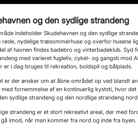
havnen og den sydlige strandeng
mråde indeholder Skudehavnen og den sydlige strand
e røde, nydelige træsommerhuse og overfor husene ligg
del af havnen findes badebro og vinterbadeklub. Syd fo
andeng med varieret fugleliv, cykel- og gangsti mod A
r er i dag bruges til rekreation, boldspil og bålplads.
et er der ønsker om at åbne området op ved blandt
 med fornemmelse af en kontinuerlig kyststi, hvor det e
en sydlige strandeng og den nordlige strandeng nord f
ige strandeng er et stort rekreativt areal, der med ford
 gå imod, når man kommer fra nord og inde fra byen.