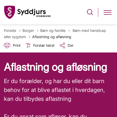
Tilbage til
Forside
Borger
Børn og familie
Børn med handicap
eller sygdom
Aflastning og afløsning
Print
Forstør tekst
Del
Aflastning og afløsning
Er du forælder, og har du eller dit barn
behov for at blive aflastet i hverdagen,
kan du tilbydes aflastning
Er du ansat som afløser, kan du