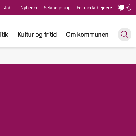
Job
Nyheder
Selvbetjening
For medarbejdere
itik
Kultur og fritid
Om kommunen