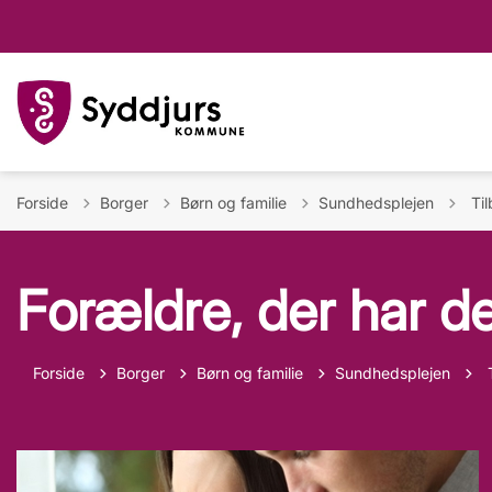
Tilb
Forside
Borger
Børn og familie
Sundhedsplejen
Til
Forældre, der har d
T
Forside
Borger
Børn og familie
Sundhedsplejen