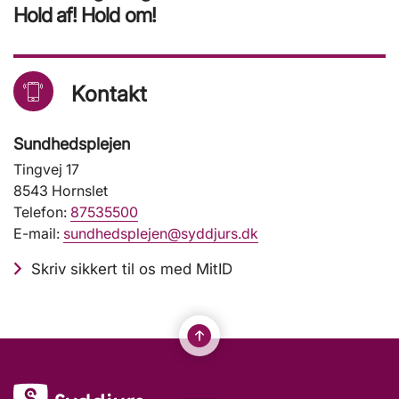
Hold af! Hold om!
Kontakt
Sundhedsplejen
Tingvej 17
8543 Hornslet
Telefon:
87535500
E-mail:
sundhedsplejen@syddjurs.dk
Skriv sikkert til os med MitID