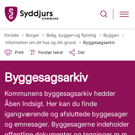
Forside
Borger
Bolig, byggeri og flytning
Byggeri
Tilbage til
Information om dit hus og din grund
Byggesagsarkiv
Print
Forstør tekst
Del
Byggesagsarkiv
Kommunens byggesagsarkiv hedder
Åben Indsigt. Her kan du finde
igangværende og afsluttede byggesager
og emnesager. Byggesagerne indeholder
offentlige dokumenter og tegninger m.m.