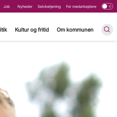
Job
Nyheder
Selvbetjening
For medarbejdere
itik
Kultur og fritid
Om kommunen