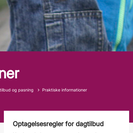
ner
ge til
tilbud og pasning
Praktiske informationer
Optagelsesregler for dagtilbud