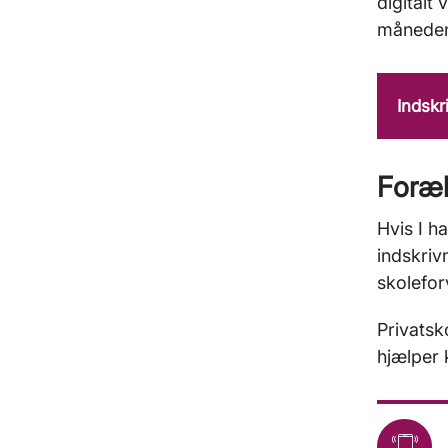
digitalt
måneden
Indskr
Foræl
Hvis I ha
indskriv
skolefor
Privatsk
hjælper 