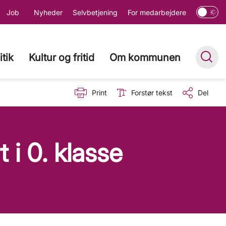
Job
Nyheder
Selvbetjening
For medarbejdere
itik
Kultur og fritid
Om kommunen
Print
Forstør tekst
Del
t i 0. klasse