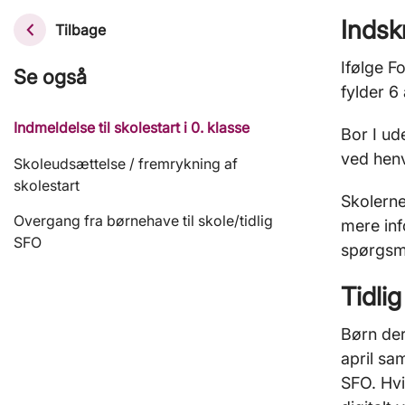
Indskr
Tilbage
Ifølge F
Se også
fylder 6
Indmeldelse til skolestart i 0. klasse
Bor I ud
ved henv
Skoleudsættelse / fremrykning af
skolestart
Skolerne
Overgang fra børnehave til skole/tidlig
mere inf
SFO
spørgsmå
Tidli
Børn der
april sa
SFO. Hvi