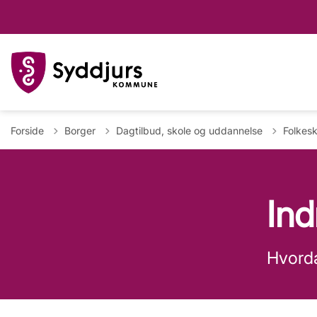
Forside
Borger
Dagtilbud, skole og uddannelse
Folkesk
Ind
Hvorda