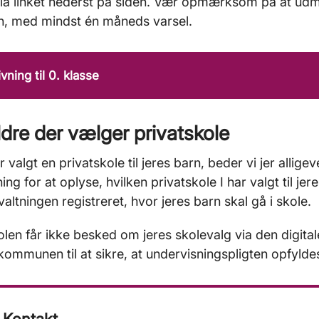
 via linket nederst på siden. Vær opmærksom på at udmel
, med mindst én måneds varsel.
ivning til 0. klasse
dre der vælger privatskole
r valgt en privatskole til jeres barn, beder vi jer allige
ning for at oplyse, hvilken privatskole I har valgt til j
valtningen registreret, hvor jeres barn skal gå i skole.
olen får ikke besked om jeres skolevalg via den digita
kommunen til at sikre, at undervisningspligten opfyldes