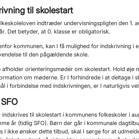
ivning til skolestart
olkeskoleloven indtræder undervisningspligten den 1. a
 år. Det betyder, at 0. klasse er obligatorisk.
enfor kommunen, kan I få mulighed for indskrivning i
endelse til den pågældende skole.
 afholder orienteringsmøder om skolestart. Hold øje
ormation om møderne. Er I forhindrede i at deltage i s
l i forbindelse med indskrivningen, er I naturligvis ve
g SFO
 indskrives til skolestart i kommunens folkeskoler i aug
mme år (tidlig SFO). Børn der går i kommunale dagtilbud 
s I ikke ønsker dette tilbud, skal I sørge for at udmel