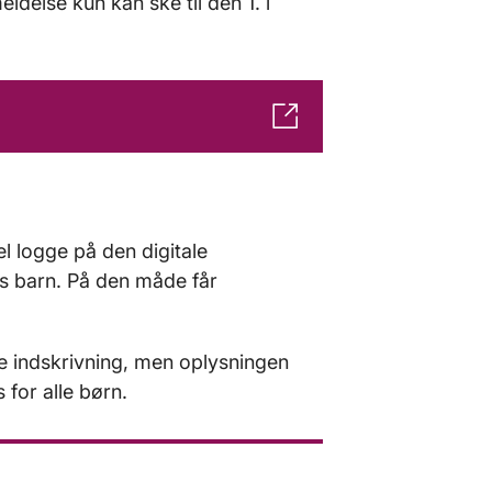
delse kun kan ske til den 1. i
vel logge på den digitale
eres barn. På den måde får
le indskrivning, men oplysningen
 for alle børn.