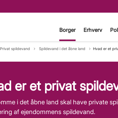
Borger
Erhverv
Pol
Tilbage til
Privat spildevand
Spildevand i det åbne land
Hvad er et pri
d er et privat spild
mme i det åbne land skal have private sp
ring af ejendommens spildevand.