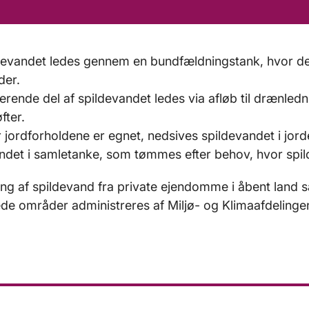
evandet ledes gennem en bundfældningstank, hvor de s
der.
rende del af spildevandet ledes via afløb til drænlednin
fter.
 jordforholdene er egnet, nedsives spildevandet i j
ndet i samletanke, som tømmes efter behov, hvor spil
ng af spildevand fra private ejendomme i åbent land sa
de områder administreres af Miljø- og Klimaafdelinge