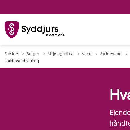
Forside
Borger
Miljø og klima
Vand
Spildevand
spildevandsanlæg
Hva
Ejendo
håndte