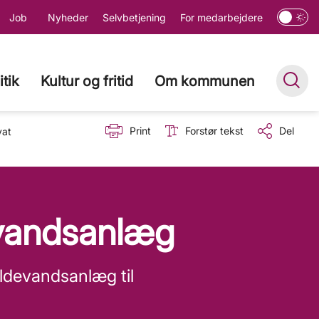
Job
Nyheder
Selvbetjening
For medarbejdere
itik
Kultur og fritid
Om kommunen
Print
Forstør tekst
Del
vat
evandsanlæg
ildevandsanlæg til