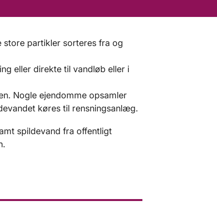
tore partikler sorteres fra og
g eller direkte til vandløb eller i
orden. Nogle ejendomme opsamler
devandet køres til rensningsanlæg.
mt spildevand fra offentligt
n.