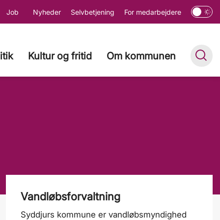
Job
Nyheder
Selvbetjening
For medarbejdere
itik
Kultur og fritid
Om kommunen
Vandløbsforvaltning
Syddjurs kommune er vandløbsmyndighed