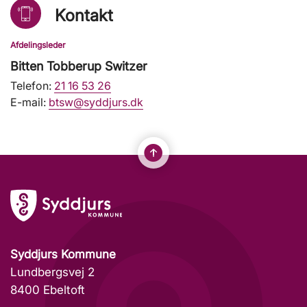
Kontakt
Afdelingsleder
Bitten Tobberup Switzer
Telefon:
21 16 53 26
E-mail:
btsw@syddjurs.dk
Syddjurs Kommune
Lundbergsvej 2
8400 Ebeltoft