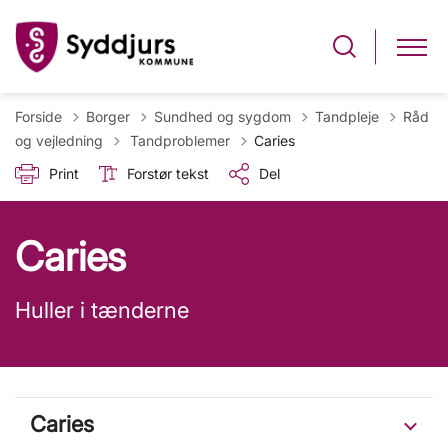
Forside
Borger
Sundhed og sygdom
Tandpleje
Råd
Tilbage til
og vejledning
Tandproblemer
Caries
Print
Forstør tekst
Del
Caries
Huller i tænderne
Caries