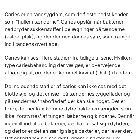
Caries er en tandsygdom, som de fleste bedst kender
som ”huller i tænderne”. Caries opstår, når bakterier
nedbryder sukkerstoffer i belægninger på tænderne
(kaldet plak), og der dermed dannes syre, som trænger
ind i tandens overflade.
Caries kan ses i flere stadier; fra tidlige til sene. Hvilken
type cariesbehandling der vælges, er overvejende
afhængig af, om der er kommet kavitet (”hul”) i tanden.
De indledende stadier af caries kan ikke ses med det
blotte øje, og det er især på tændernes tyggeflader og
på tændernes 'naboflader' der kan ske noget. Det er
fordi, der her kan komme dybe bakteriemængder, som
ikke 'forstyrres' af tungen, læberne og kinderne. Der når
ingen ilt ind til de bakterier, der har bosat sig i dybden,
og derfor er det en særlig slags bakterier, der lever dér.
Det er fortrinsvis disse dybtliggende bakterier, der