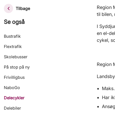
Region M
Tilbage
til bilen
Se også
I Syddju
en el-del
Bustrafik
cykel, s
Flextrafik
Skolebusser
Region M
På stop på ny
Landsbye
Frivilligbus
NaboGo
Maks.
Har ik
Delecykler
Ansøg
Delebiler