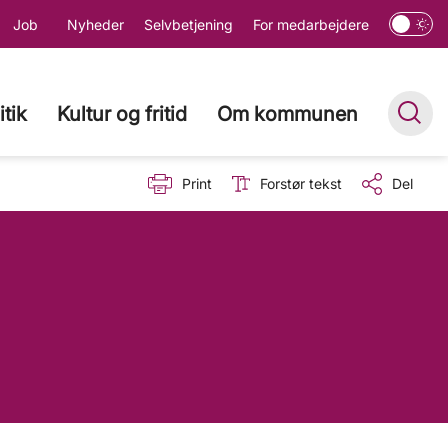
Job
Nyheder
Selvbetjening
For medarbejdere
itik
Kultur og fritid
Om kommunen
Print
Forstør tekst
Del