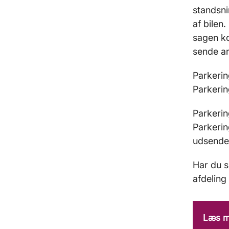
standsni
af bilen
sagen ko
sende an
Parkeri
Parkeri
Parkerin
Parkerin
udsende
Har du s
afdeling 
Læs me