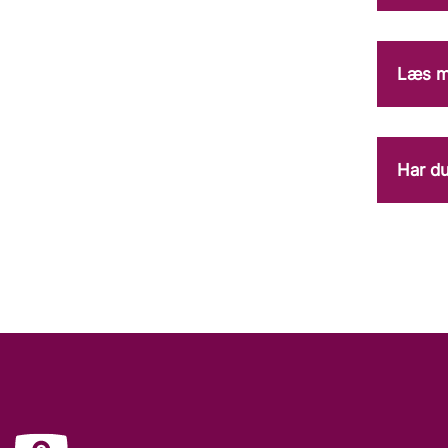
Læs m
Har du