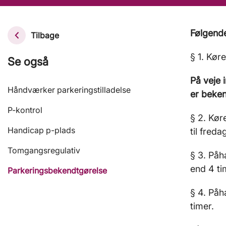
Følgend
Tilbage
§ 1. Kør
Se også
På veje
Håndværker parkeringstilladelse
er beken
P-kontrol
§ 2. Kør
Handicap p-plads
til fred
Tomgangsregulativ
§ 3. Påh
end 4 ti
Parkeringsbekendtgørelse
§ 4. Påh
timer.