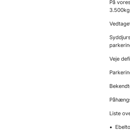
På vores
3.500kg
Vedtaget
Syddjurs
parkerin
Veje def
Parkerin
Bekendtg
Påhængsk
Liste ov
Ebelto