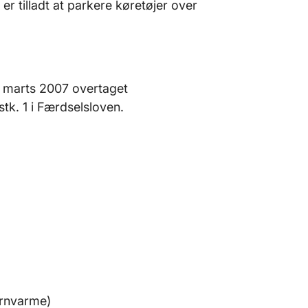
r tilladt at parkere køretøjer over
2. marts 2007 overtaget
tk. 1 i Færdselsloven.
ernvarme)