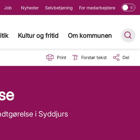
Job
Nyheder
Selvbetjening
For medarbejdere
itik
Kultur og fritid
Om kommunen
Print
Forstør tekst
Del
se
dtgørelse i Syddjurs