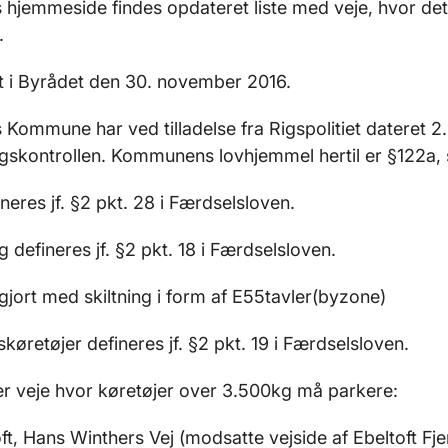
 hjemmeside findes opdateret liste med veje, hvor det e
.
 i Byrådet den 30. november 2016.
 Kommune har ved tilladelse fra Rigspolitiet dateret 
gskontrollen. Kommunens lovhjemmel hertil er §122a, s
ineres jf. §2 pkt. 28 i Færdselsloven.
g defineres jf. §2 pkt. 18 i Færdselsloven.
jort med skiltning i form af E55tavler(byzone)
øretøjer defineres jf. §2 pkt. 19 i Færdselsloven.
er veje hvor køretøjer over 3.500kg må parkere:
ft, Hans Winthers Vej (modsatte vejside af Ebeltoft Fj