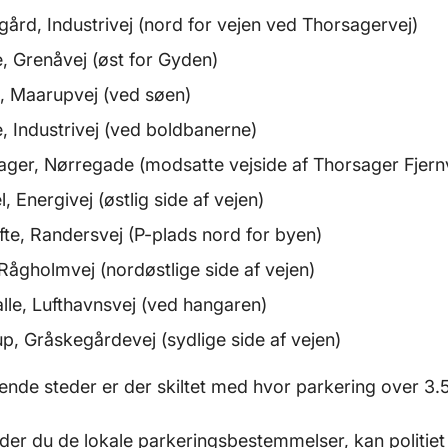
ård, Industrivej (nord for vejen ved Thorsagervej)
, Grenåvej (øst for Gyden)
d, Maarupvej (ved søen)
, Industrivej (ved boldbanerne)
ager, Nørregade (modsatte vejside af Thorsager Fjer
, Energivej (østlig side af vejen)
fte, Randersvej (P-plads nord for byen)
 Rågholmvej (nordøstlige side af vejen)
lle, Lufthavnsvej (ved hangaren)
up, Gråskegårdevej (sydlige side af vejen)
nde steder er der skiltet med hvor parkering over 3.50
er du de lokale parkeringsbestemmelser, kan politie