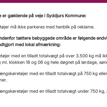
e er gældende på veje i Syddjurs Kommune:
etøjer må ikke parkeres med henblik på reklame.
 indenfor tættere bebyggede område er følgende end
dtgjort med lokal afmærkning:
etøjer med en tilladt totalvægt på over 3.500 kg må 
ag ml. klokken 18 og 06 og hele døgnet på lørdage, sø
ængskøretøjer med en tilladt totalvægt på 750 kg elle
mer.
ængskøretøjer med en tilladt totalvægt under 750 kg,