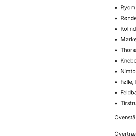
Ryomg
Rønde
Kolin
Mørke
Thors
Knebel
Nimto
Følle,
Feldba
Tirstr
Ovenståe
Overtræd