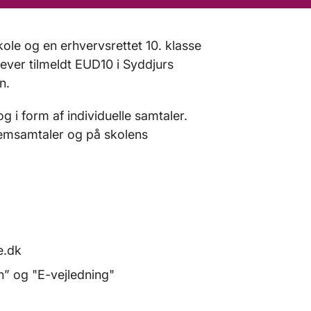
ole og en erhvervsrettet 10. klasse
lever tilmeldt EUD10 i Syddjurs
n.
og i form af individuelle samtaler.
hjemsamtaler og på skolens
e.dk
” og "E-vejledning"