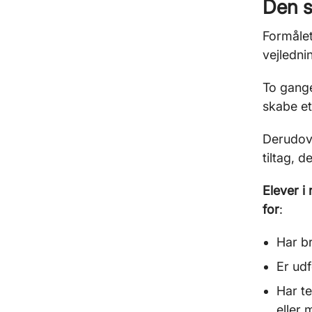
Den s
Formålet
vejledni
To gange
skabe et
Derudove
tiltag, d
Elever i
for
:
Har br
Er udf
Har te
eller 