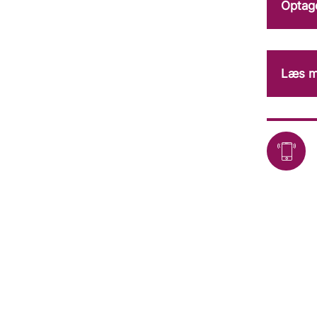
Optag
Læs me