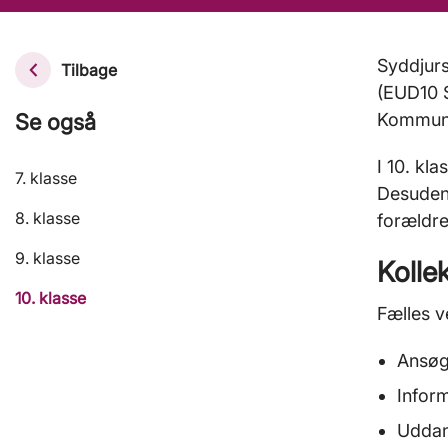
Syddjurs
Tilbage
(EUD10 S
Se også
Kommune 
I 10. kla
7. klasse
Desuden 
8. klasse
forældr
9. klasse
Kolle
10. klasse
Fælles v
Ansøg
Infor
Uddan