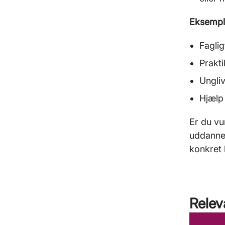
Eksemple
Faglig
Prakti
Ungliv
Hjælp t
Er du vu
uddannel
konkret 
Relev