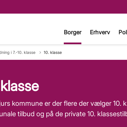
Borger
Erhverv
Pol
e til
dning i 7.-10. klasse
10. klasse
 klasse
jurs kommune er der flere der vælger 10. 
ale tilbud og på de private 10. klassesti