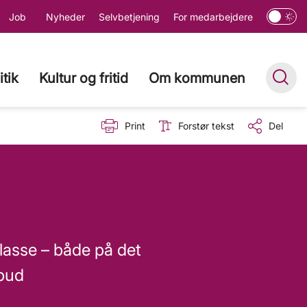
Job
Nyheder
Selvbetjening
For medarbejdere
itik
Kultur og fritid
Om kommunen
Print
Forstør tekst
Del
klasse – både på det
lbud