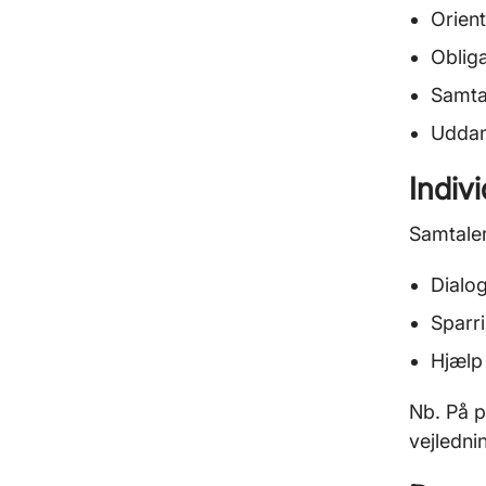
Orien
Obliga
Samta
Uddan
Indiv
Samtale
Dialo
Sparri
Hjælp 
Nb. På p
vejledni