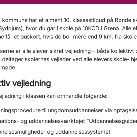
 kommune har et alment 10. klassestilbud på Rønde sk
yddjurs), hvor du går i skole på 10KCD i Grenå. Alle e
får et buskort, hvis de bor mere end 9 km. fra skole
sserne er alle elever sikret vejledning – både kollektivt 
deltager skolernes vejleder ved alle elevers skole- 
emøde.
ktiv vejledning
ejledning i klassen kan omhandle følgende:
ningsprocedure til ungdomsuddannelser via optagels
mations- og uddannelsesværktøjet ”Uddannelsesguiden
nelsesmuligheder og uddannelsessystemet