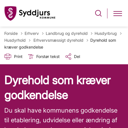
Forside
Erhverv
Landbrug og dyrehold
Husdyrbrug
Tilbage til
Husdyrhold
Erhvervsmæssigt dyrehold
Dyrehold som
kræver godkendelse
Print
Forstør tekst
Del
Dyrehold som kræver
godkendelse
Du skal have kommunens godkendelse
til etablering, udvidelse eller ændring af