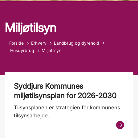
Miljøtilsyn
Forside
Erhverv
Landbrug og dyrehold
Tilbage til
Husdyrbrug
Miljøtilsyn
Syddjurs Kommunes
miljøtilsynsplan for 2026-2030
Tilsynsplanen er strategien for kommunens
tilsynsarbejde.