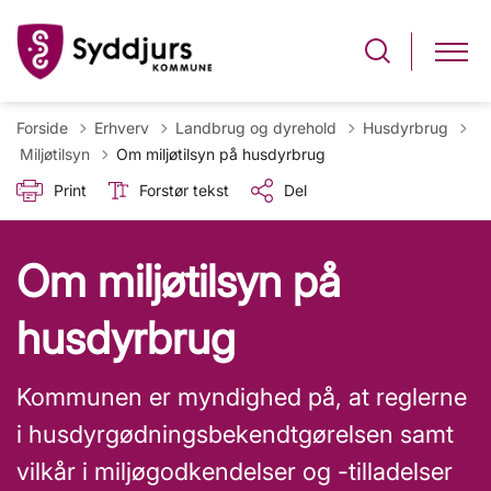
Forside
Erhverv
Landbrug og dyrehold
Husdyrbrug
Tilbage til
Miljøtilsyn
Om miljøtilsyn på husdyrbrug
Print
Forstør tekst
Del
Om miljøtilsyn på
husdyrbrug
Kommunen er myndighed på, at reglerne
i husdyrgødningsbekendtgørelsen samt
vilkår i miljøgodkendelser og -tilladelser