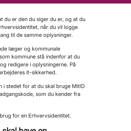
t du er den du siger du er, og at du
vervsidentitet, når du vil logge
dgang til de samme oplysninger.
rende læger og kommunale
vi som kommune stå indenfor at du
 og redigere i oplysningerne. På
rbejderes it-sikkerhed.
i stedet for at du skal bruge MitID
g adgangskode, som du kender fra
 brug for en Erhvervsidentitet.
 skal have en