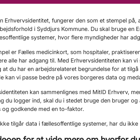
n Erhvervsidentitet, fungerer den som et stempel på, a
rbejdsforhold i Syddjurs Kommune. Du skal bruge en Erh
llesoffentlige systemer, hvor flere myndigheder har a
pel er Fælles medicinkort, som hospitaler, praktise
re alle har adgang til. Med Erhvervsidentiteten kan 
g at du har en arbejdsrelateret begrundelse for at tilgå
 kan vi passe bedre på vores borgeres data og meda
identiteten kan sammenlignes med MitID Erhverv, men 
g du logger ind, skal du i stedet bruge den bruger o
s og godkende med en to-faktor.
ikke tilgår data i fællesoffentlige systemer, har du ikke
deoen for at vide mere om hvorfor du