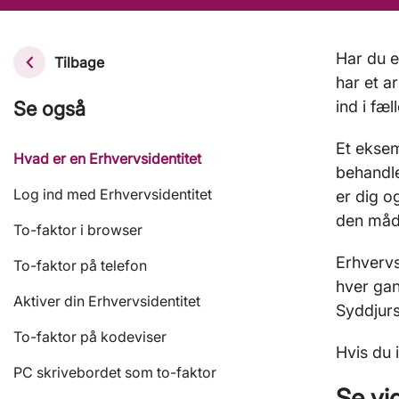
Har du e
Tilbage
har et a
Se også
ind i fæ
Et eksem
Hvad er en Erhvervsidentitet
behandle
Log ind med Erhvervsidentitet
er dig o
den måde
To-faktor i browser
Erhvervs
To-faktor på telefon
hver gan
Aktiver din Erhvervsidentitet
Syddjur
To-faktor på kodeviser
Hvis du 
PC skrivebordet som to-faktor
Se vi