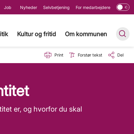
Job
Nyheder
Selvbetjening
For medarbejdere
itik
Kultur og fritid
Om kommunen
Print
Forstør tekst
Del
titet
et er, og hvorfor du skal