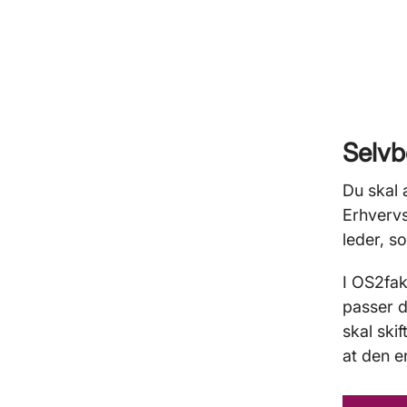
Selvb
Du skal 
Erhvervs
leder, s
I OS2fak
passer d
skal ski
at den e