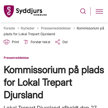
Tilbage til
Forside
Nyheder
Pressemeddelelser
Kommissorium på
plads for Lokal Trepart Djursland
Print
Forstør tekst
Del
Pressemeddelelse
Kommissorium på plads
for Lokal Trepart
Djursland
Lokal Trepart Djursland afholdt den 27.