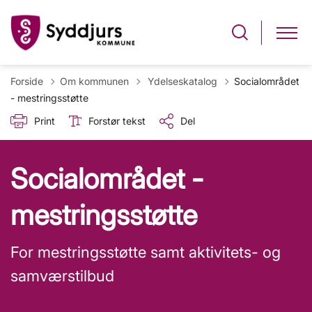
Tilbage til
Forside
Om kommunen
Ydelseskatalog
Socialområdet
- mestringsstøtte
Print
Forstør tekst
Del
Socialområdet -
mestringsstøtte
For mestringsstøtte samt aktivitets- og
samværstilbud